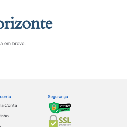
orizonte
da em breve!
 conta
Segurança
ha Conta
rinho
a