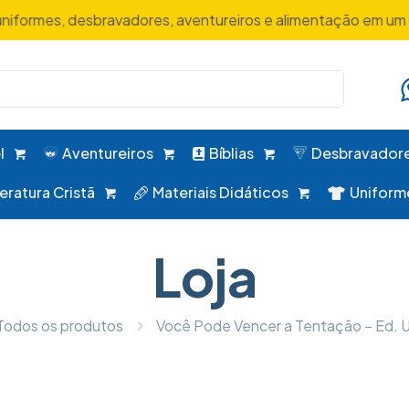
uniformes, desbravadores, aventureiros e alimentação em um 
l
Aventureiros
Bíblias
Desbravador
teratura Cristã
Materiais Didáticos
Uniform
Loja
Todos os produtos
Você Pode Vencer a Tentação – Ed. U