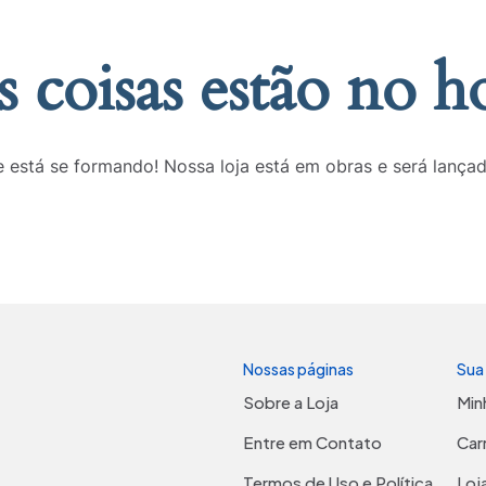
 coisas estão no h
 está se formando! Nossa loja está em obras e será lança
Nossas páginas
Sua
Sobre a Loja
Min
Entre em Contato
Car
Termos de Uso e Política
Loj