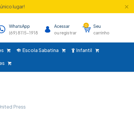
✕
único lugar!
WhatsApp
Acessar
0
Seu
(69) 8115-1918
ou registrar
carrinho
es
Escola Sabatina
Infantil
es
nited Press