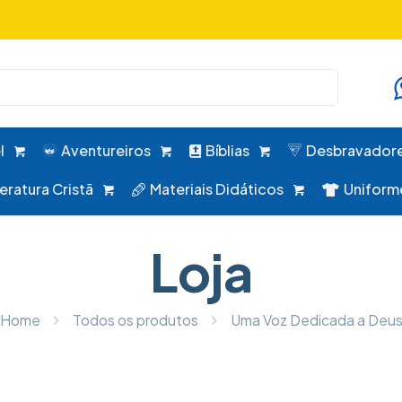
uniformes, desbravadores, aventureiros e alimentação em um 
l
Aventureiros
Bíblias
Desbravador
teratura Cristã
Materiais Didáticos
Uniform
Loja
Home
Todos os produtos
Uma Voz Dedicada a Deu