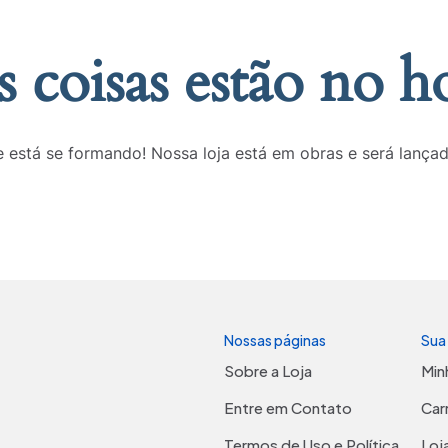
 coisas estão no h
 está se formando! Nossa loja está em obras e será lança
Nossas páginas
Sua
Sobre a Loja
Min
Entre em Contato
Car
Termos de Uso e Política
Loj