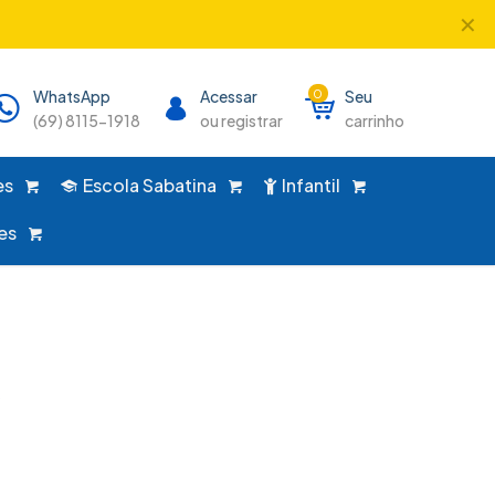
✕
único lugar!
WhatsApp
Acessar
0
Seu
(69) 8115-1918
ou registrar
carrinho
es
Escola Sabatina
Infantil
es
s