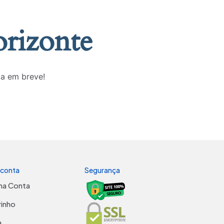
orizonte
da em breve!
 conta
Segurança
ha Conta
rinho
a