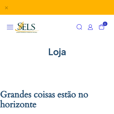
Didáticos, uniformes, desbravadores, aventureiros e
✕
alimentação em um único lugar!
0
Loja
Grandes coisas estão no
horizonte