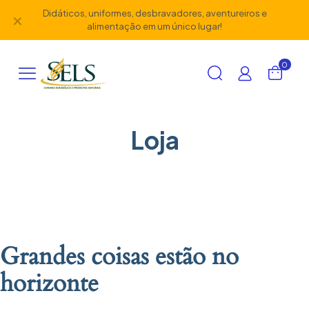
Didáticos, uniformes, desbravadores, aventureiros e
✕
alimentação em um único lugar!
0
Loja
Grandes coisas estão no
horizonte