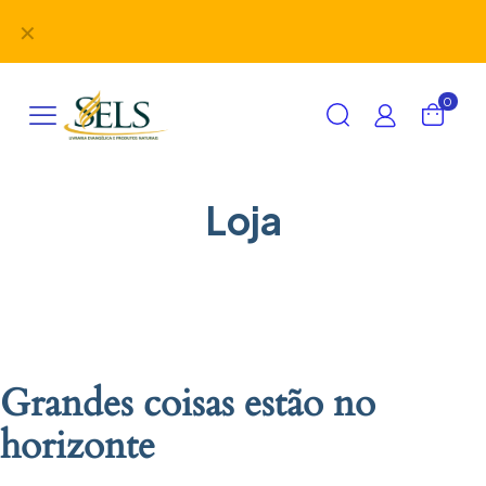
Didáticos, uniformes, desbravadores, aventureiros e
✕
alimentação em um único lugar!
0
Loja
Grandes coisas estão no
horizonte