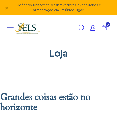
Didáticos, uniformes, desbravadores, aventureiros e
✕
alimentação em um único lugar!
0
Loja
Grandes coisas estão no
horizonte