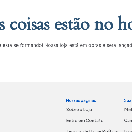
 coisas estão no h
 está se formando! Nossa loja está em obras e será lança
Nossas páginas
Sua
Sobre a Loja
Min
Entre em Contato
Car
Termos de Uso e Política
Loj