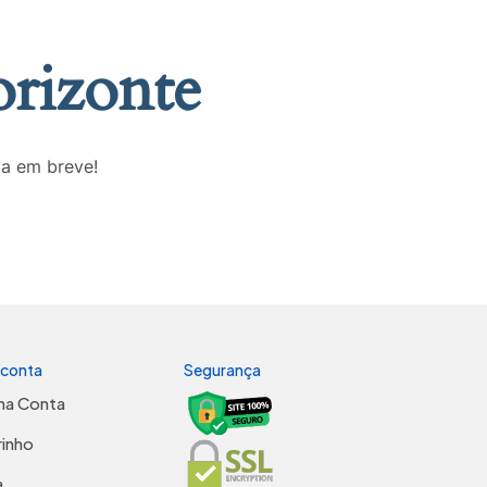
orizonte
da em breve!
 conta
Segurança
ha Conta
rinho
a