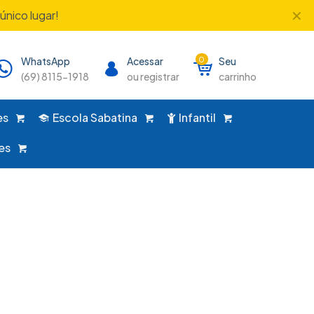
✕
único lugar!
WhatsApp
Acessar
0
Seu
(69) 8115-1918
ou registrar
carrinho
es
Escola Sabatina
Infantil
es