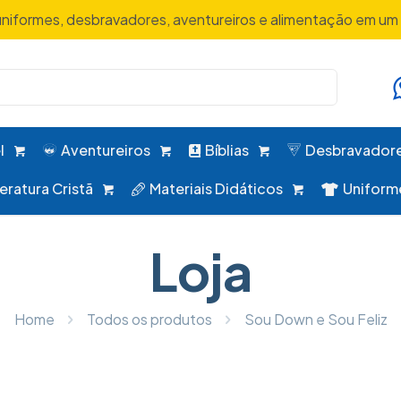
uniformes, desbravadores, aventureiros e alimentação em um 
l
Aventureiros
Bíblias
Desbravador
teratura Cristã
Materiais Didáticos
Uniform
Loja
Home
Todos os produtos
Sou Down e Sou Feliz