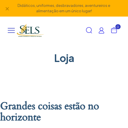
Didáticos, uniformes, desbravadores, aventureiros e
✕
alimentação em um único lugar!
0
Loja
Grandes coisas estão no
horizonte