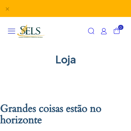
Didáticos, uniformes, desbravadores, aventureiros e
✕
alimentação em um único lugar!
0
Loja
Grandes coisas estão no
horizonte