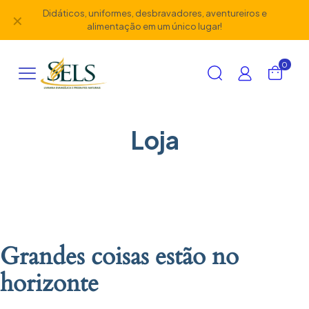
Didáticos, uniformes, desbravadores, aventureiros e
✕
alimentação em um único lugar!
0
Loja
Grandes coisas estão no
horizonte