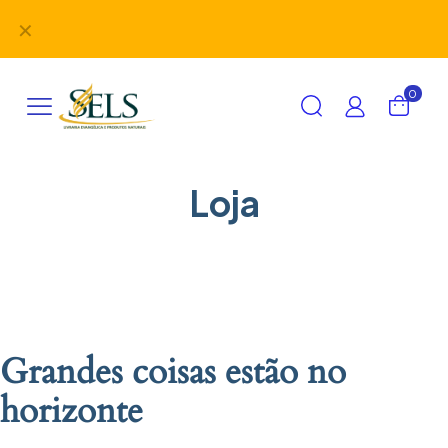
Didáticos, uniformes, desbravadores, aventureiros e
✕
alimentação em um único lugar!
0
Loja
Grandes coisas estão no
horizonte