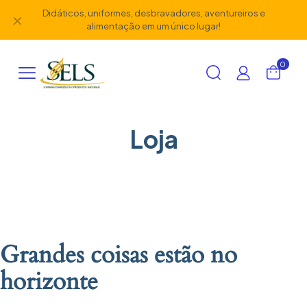
Didáticos, uniformes, desbravadores, aventureiros e
✕
alimentação em um único lugar!
0
Loja
Grandes coisas estão no
horizonte