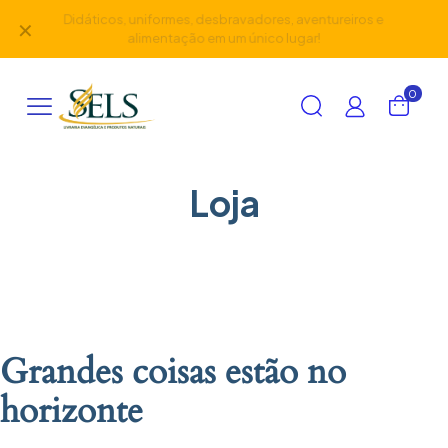
Didáticos, uniformes, desbravadores, aventureiros e
✕
alimentação em um único lugar!
0
Loja
Grandes coisas estão no
horizonte