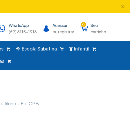
✕
único lugar!
WhatsApp
Acessar
0
Seu
(69) 8115-1918
ou registrar
carrinho
es
Escola Sabatina
Infantil
es
re Aluno – Ed. CPB