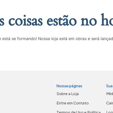
 coisas estão no h
 está se formando! Nossa loja está em obras e será lança
Nossas páginas
Sua
Sobre a Loja
Min
Entre em Contato
Car
Termos de Uso e Política
Loj