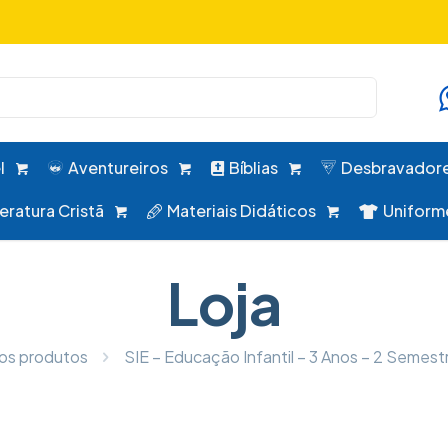
uniformes, desbravadores, aventureiros e alimentação em um 
l
Aventureiros
Bíblias
Desbravador
teratura Cristã
Materiais Didáticos
Uniform
Loja
os produtos
SIE – Educação Infantil – 3 Anos – 2 Semest