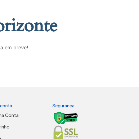
orizonte
da em breve!
 conta
Segurança
ha Conta
rinho
a