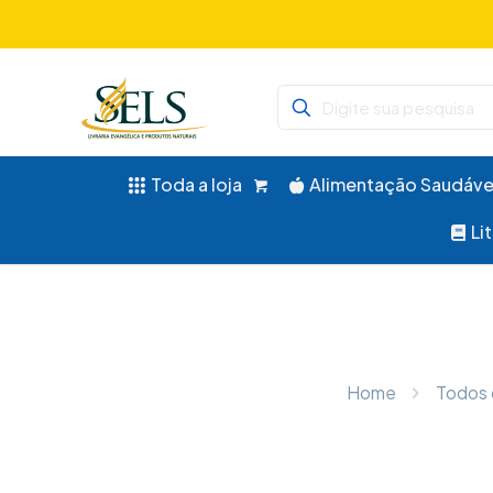
Didáticos, 
Toda a loja
Alimentação Saudáve
Li
Home
Todos 