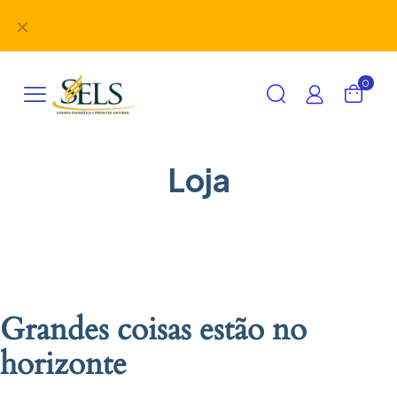
Didáticos, uniformes, desbravadores, aventureiros e
✕
alimentação em um único lugar!
0
Loja
Grandes coisas estão no
horizonte