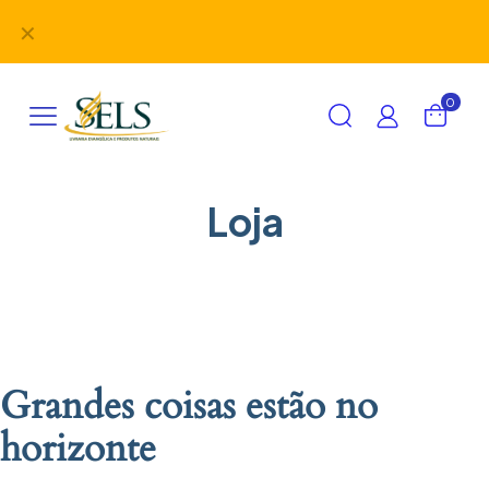
Didáticos, uniformes, desbravadores, aventureiros e
✕
alimentação em um único lugar!
0
Loja
Grandes coisas estão no
horizonte