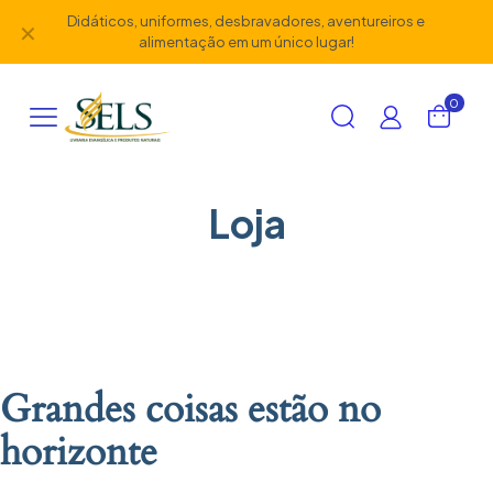
Didáticos, uniformes, desbravadores, aventureiros e
✕
alimentação em um único lugar!
0
Loja
Grandes coisas estão no
horizonte