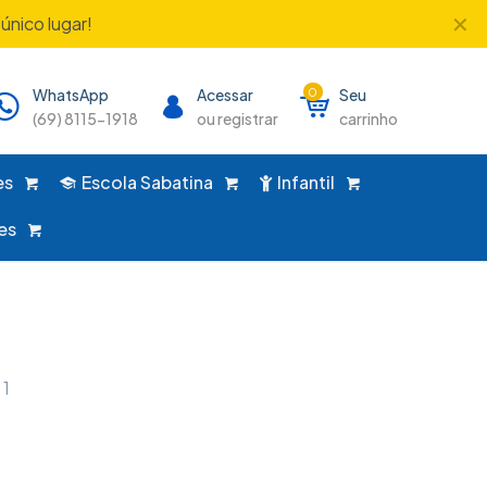
✕
único lugar!
WhatsApp
Acessar
0
Seu
(69) 8115-1918
ou registrar
carrinho
es
Escola Sabatina
Infantil
es
 1