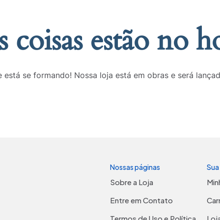
 coisas estão no h
 está se formando! Nossa loja está em obras e será lança
Nossas páginas
Sua
Sobre a Loja
Min
Entre em Contato
Car
Termos de Uso e Política
Loj