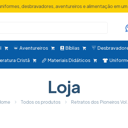
uniformes, desbravadores, aventureiros e alimentação em um 
l
Aventureiros
Bíblias
Desbravador
teratura Cristã
Materiais Didáticos
Uniform
Loja
Home
Todos os produtos
Retratos dos Pioneiros Vol.