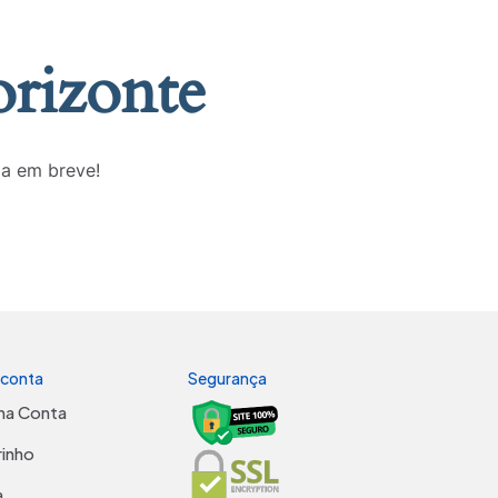
orizonte
da em breve!
 conta
Segurança
ha Conta
rinho
a