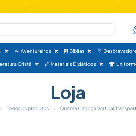
uniformes, desbravadores, aventureiros e alimentação em um 
l
Aventureiros
Bíblias
Desbravador
teratura Cristã
Materiais Didáticos
Uniform
Loja
Todos os produtos
Quebra Cabeça Vertical Transport