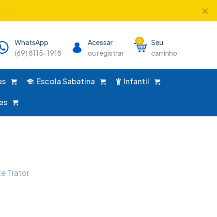
✕
único lugar!
WhatsApp
Acessar
0
Seu
(69) 8115-1918
ou registrar
carrinho
es
Escola Sabatina
Infantil
es
e Trator