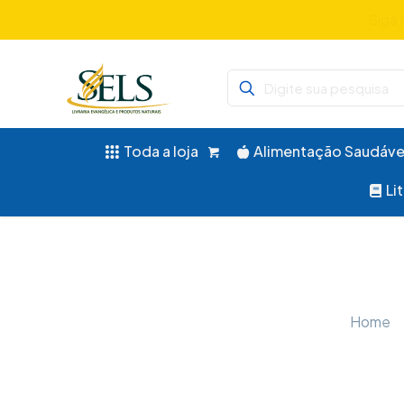
Didáticos, 
Toda a loja
Alimentação Saudáve
Li
Home