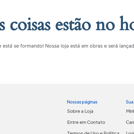
 coisas estão no h
 está se formando! Nossa loja está em obras e será lança
Nossas páginas
Sua
Sobre a Loja
Min
Entre em Contato
Car
Termos de Uso e Política
Loj