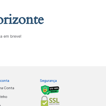
orizonte
da em breve!
 conta
Segurança
ha Conta
rinho
a