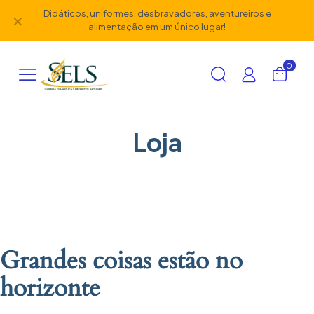
Didáticos, uniformes, desbravadores, aventureiros e
✕
alimentação em um único lugar!
0
Loja
Grandes coisas estão no
horizonte