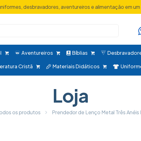
uniformes, desbravadores, aventureiros e alimentação em um 
l
Aventureiros
Bíblias
Desbravador
teratura Cristã
Materiais Didáticos
Uniform
Loja
odos os produtos
Prendedor de Lenço Metal Três Anéis