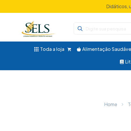
Didáticos, 
Toda a loja
Alimentação Saudáve
Li
Home
T