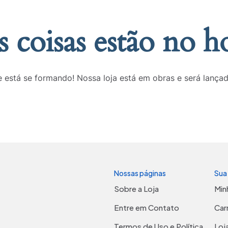
 coisas estão no h
 está se formando! Nossa loja está em obras e será lança
Nossas páginas
Sua
Sobre a Loja
Min
Entre em Contato
Car
Termos de Uso e Política
Loj