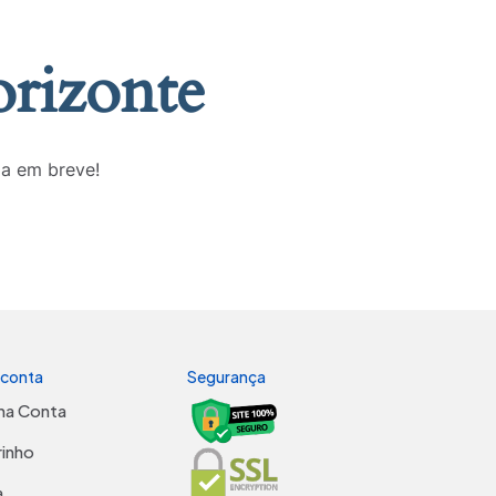
orizonte
da em breve!
 conta
Segurança
ha Conta
rinho
a