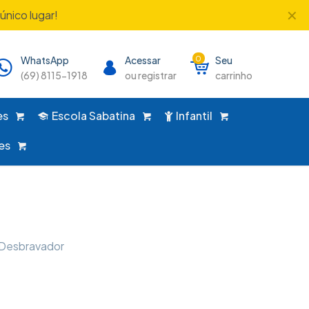
✕
único lugar!
WhatsApp
Acessar
0
Seu
(69) 8115-1918
ou registrar
carrinho
es
Escola Sabatina
Infantil
es
 Desbravador