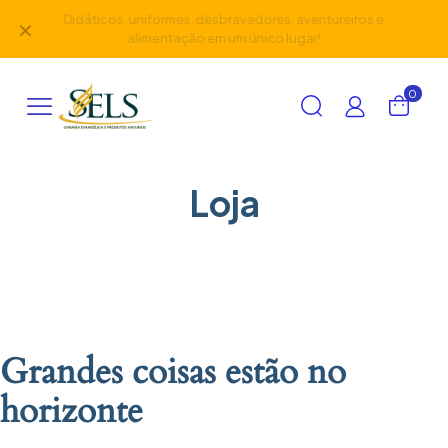
Didáticos, uniformes, desbravadores, aventureiros e
✕
alimentação em um único lugar!
0
Loja
Grandes coisas estão no
horizonte