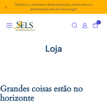
Didáticos, uniformes, desbravadores, aventureiros e
✕
alimentação em um único lugar!
0
Loja
Grandes coisas estão no
horizonte