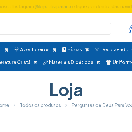
nosso Instagram
@lojaselsjiparana
e fique por dentro das novi
l
Aventureiros
Bíblias
Desbravador
teratura Cristã
Materiais Didáticos
Uniform
Loja
ome
Todos os produtos
Perguntas de Deus Para Vo