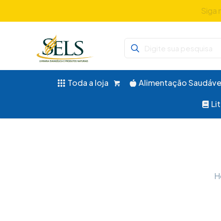
Siga 
Toda a loja
Alimentação Saudáve
Li
H