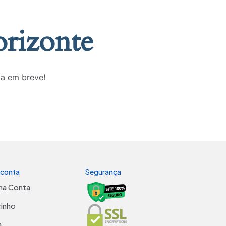
orizonte
da em breve!
 conta
Segurança
ha Conta
rinho
a