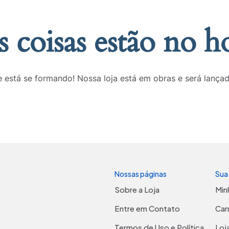
 coisas estão no h
 está se formando! Nossa loja está em obras e será lança
Nossas páginas
Sua
Sobre a Loja
Min
Entre em Contato
Car
Termos de Uso e Política
Loj