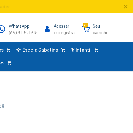
✕
dades.
WhatsApp
Acessar
0
Seu
(69) 8115-1918
ou registrar
carrinho
es
Escola Sabatina
Infantil
es
cê