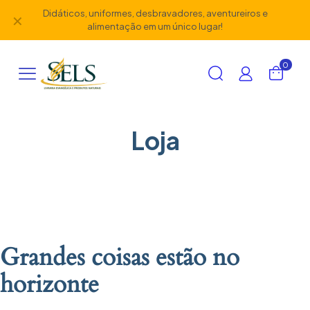
Didáticos, uniformes, desbravadores, aventureiros e
✕
alimentação em um único lugar!
0
Loja
Grandes coisas estão no
horizonte