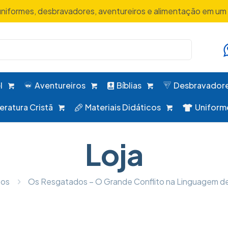
uniformes, desbravadores, aventureiros e alimentação em um 
l
Aventureiros
Bíblias
Desbravador
teratura Cristã
Materiais Didáticos
Uniform
Loja
tos
Os Resgatados – O Grande Conflito na Linguagem de H