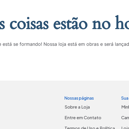
 coisas estão no h
 está se formando! Nossa loja está em obras e será lança
Nossas páginas
Sua
Sobre a Loja
Min
Entre em Contato
Car
Termos de Uso e Política
Loj