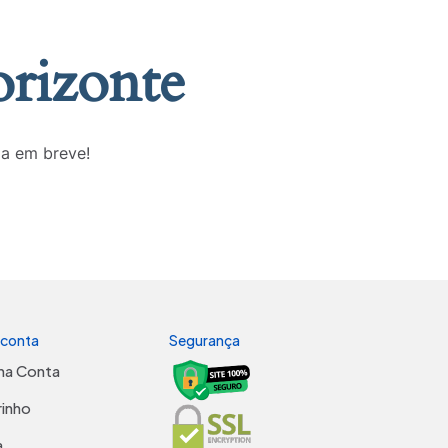
orizonte
da em breve!
 conta
Segurança
ha Conta
rinho
a