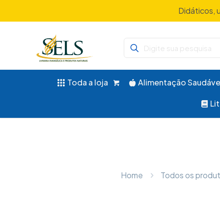
Didáticos, 
Toda a loja
Alimentação Saudáve
Li
Home
Todos os produ