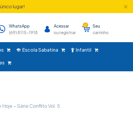
✕
único lugar!
WhatsApp
Acessar
0
Seu
(69) 8115-1918
ou registrar
carrinho
es
Escola Sabatina
Infantil
es
oje – Série Conflito Vol. 5