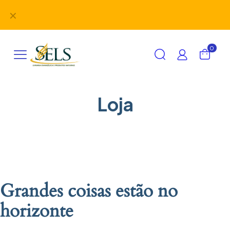
Didáticos, uniformes, desbravadores, aventureiros e
✕
alimentação em um único lugar!
0
Loja
Grandes coisas estão no
horizonte