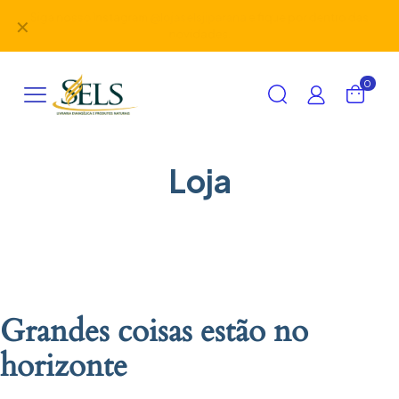
Siga nosso Instagram
@lojaselsjiparana
e fique por dentro das
✕
novidades.
0
Loja
Grandes coisas estão no
horizonte