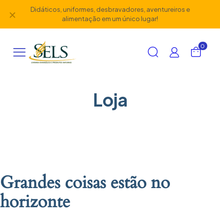
Didáticos, uniformes, desbravadores, aventureiros e
✕
alimentação em um único lugar!
0
Loja
Grandes coisas estão no
horizonte