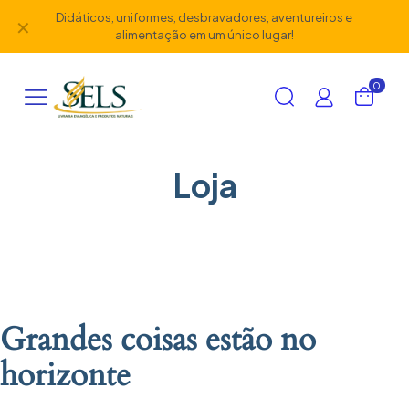
Didáticos, uniformes, desbravadores, aventureiros e
✕
alimentação em um único lugar!
0
Loja
Grandes coisas estão no
horizonte