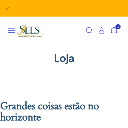
Didáticos, uniformes, desbravadores, aventureiros e
✕
alimentação em um único lugar!
0
Loja
Grandes coisas estão no
horizonte