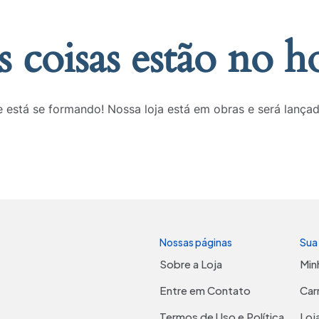
 coisas estão no h
 está se formando! Nossa loja está em obras e será lança
Nossas páginas
Sua
Sobre a Loja
Min
Entre em Contato
Car
Termos de Uso e Política
Loj