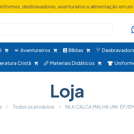
uniformes, desbravadores, aventureiros e alimentação em um 
l
Aventureiros
Bíblias
Desbravador
teratura Cristã
Materiais Didáticos
Uniform
Loja
e
Todos os produtos
NLK CALCA MALHA UNI. EF/EM