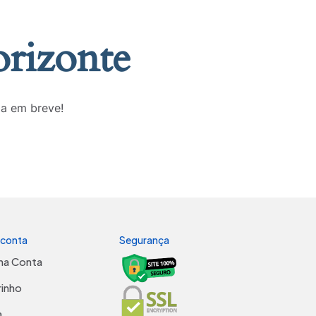
orizonte
da em breve!
 conta
Segurança
ha Conta
rinho
a