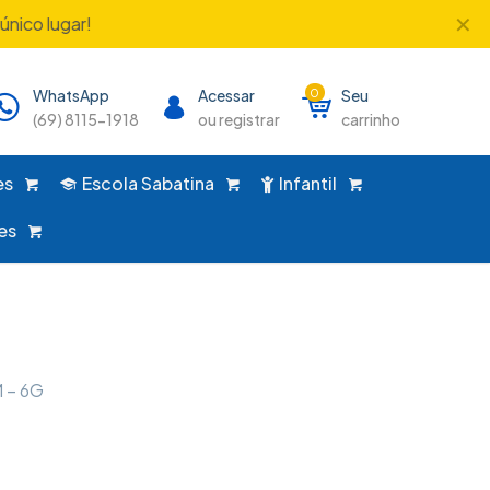
✕
único lugar!
WhatsApp
Acessar
0
Seu
(69) 8115-1918
ou registrar
carrinho
es
Escola Sabatina
Infantil
es
 – 6G