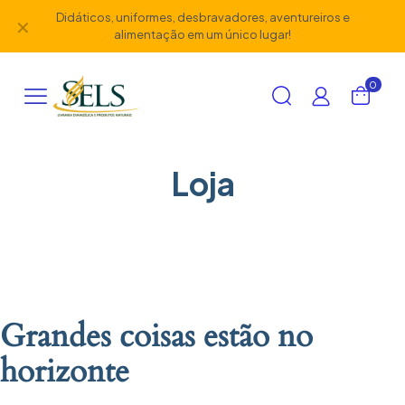
Didáticos, uniformes, desbravadores, aventureiros e
✕
alimentação em um único lugar!
0
Loja
Grandes coisas estão no
horizonte