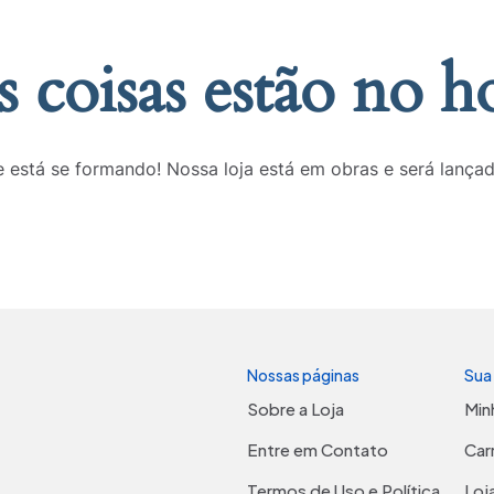
 coisas estão no h
 está se formando! Nossa loja está em obras e será lança
Nossas páginas
Sua
Sobre a Loja
Min
Entre em Contato
Car
Termos de Uso e Política
Loj