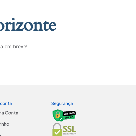
orizonte
da em breve!
 conta
Segurança
ha Conta
rinho
a