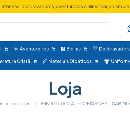
uniformes, desbravadores, aventureiros e alimentação em um 
l
Aventureiros
Bíblias
Desbravador
teratura Cristã
Materiais Didáticos
Uniform
Loja
s os produtos
MINIATURA N.A. PROFISSOES – SABIN