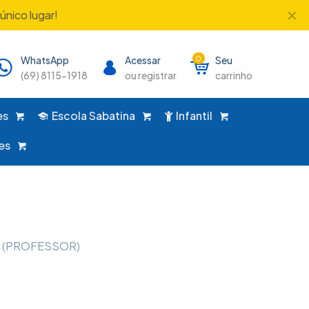
✕
único lugar!
WhatsApp
Acessar
0
Seu
(69) 8115-1918
ou registrar
carrinho
es
Escola Sabatina
Infantil
es
O (PROFESSOR)