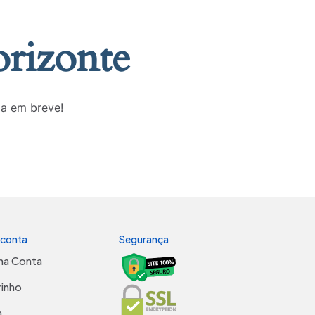
orizonte
da em breve!
 conta
Segurança
ha Conta
rinho
a