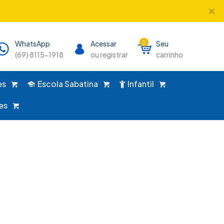
✕
único lugar!
WhatsApp
Acessar
0
Seu
(69) 8115-1918
ou registrar
carrinho
es
Escola Sabatina
Infantil
es