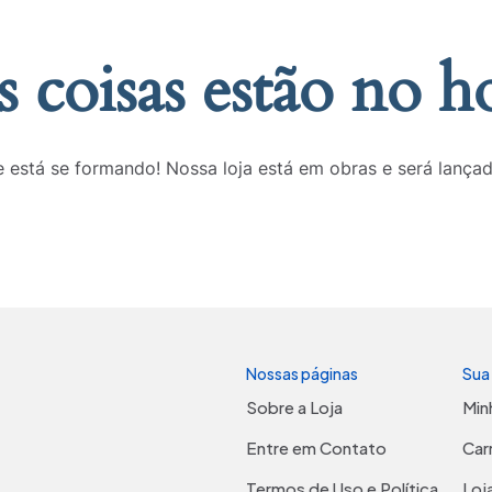
 coisas estão no h
 está se formando! Nossa loja está em obras e será lança
Nossas páginas
Sua
Sobre a Loja
Min
Entre em Contato
Car
Termos de Uso e Política
Loj