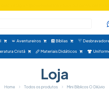
uniformes, desbravadores, aventureiros e alimentação em um 
l
Aventureiros
Bíblias
Desbravador
teratura Cristã
Materiais Didáticos
Uniform
Loja
Home
Todos os produtos
Mini Bíblicos O Dilúvio