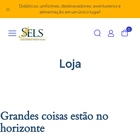
Didáticos, uniformes, desbravadores, aventureiros e
✕
alimentação em um único lugar!
0
Loja
Grandes coisas estão no
horizonte