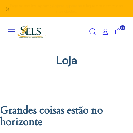
Siga nosso Instagram
@lojaselsjiparana
e fique por dentro das
✕
novidades.
0
Loja
Grandes coisas estão no
horizonte