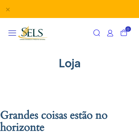
Didáticos, uniformes, desbravadores, aventureiros e
✕
alimentação em um único lugar!
0
Loja
Grandes coisas estão no
horizonte