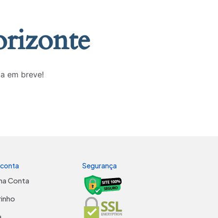
orizonte
da em breve!
 conta
Segurança
ha Conta
rinho
a