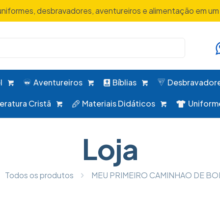
uniformes, desbravadores, aventureiros e alimentação em um 
l
Aventureiros
Bíblias
Desbravador
teratura Cristã
Materiais Didáticos
Uniform
Loja
Todos os produtos
MEU PRIMEIRO CAMINHAO DE B