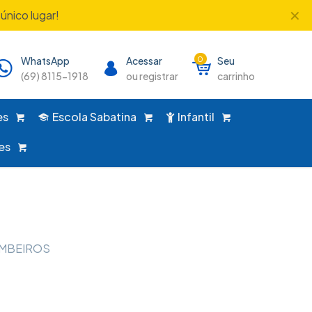
✕
único lugar!
WhatsApp
Acessar
0
Seu
(69) 8115-1918
ou registrar
carrinho
es
Escola Sabatina
Infantil
es
OMBEIROS