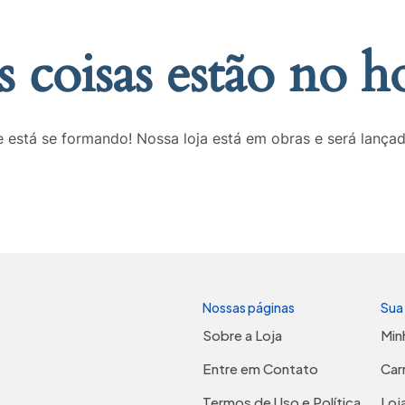
 coisas estão no h
 está se formando! Nossa loja está em obras e será lança
Nossas páginas
Sua
Sobre a Loja
Min
Entre em Contato
Car
Termos de Uso e Política
Loj