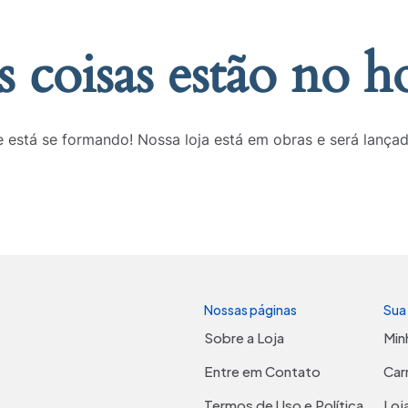
 coisas estão no h
 está se formando! Nossa loja está em obras e será lança
Nossas páginas
Sua
Sobre a Loja
Min
Entre em Contato
Car
Termos de Uso e Política
Loj