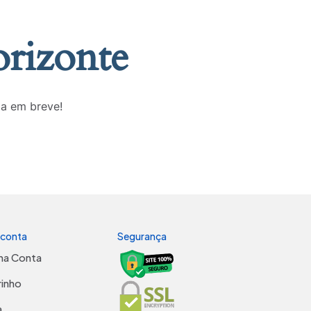
orizonte
da em breve!
 conta
Segurança
ha Conta
rinho
a