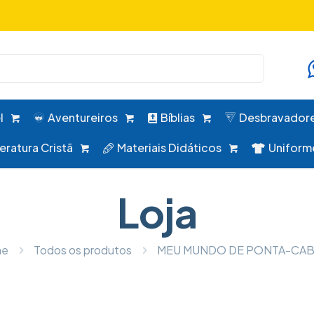
uniformes, desbravadores, aventureiros e alimentação em um 
l
Aventureiros
Bíblias
Desbravador
teratura Cristã
Materiais Didáticos
Uniform
Loja
me
Todos os produtos
MEU MUNDO DE PONTA-CA