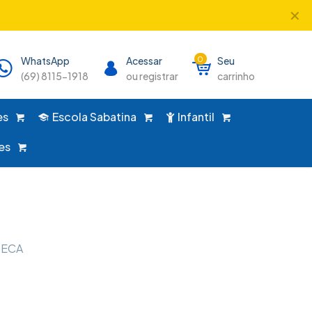
✕
único lugar!
WhatsApp
Acessar
0
Seu
(69) 8115-1918
ou registrar
carrinho
es
Escola Sabatina
Infantil
es
BECA