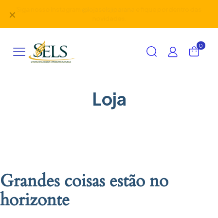
Siga nosso Instagram
@lojaselsjiparana
e fique por dentro das
✕
novidades.
0
Loja
Grandes coisas estão no
horizonte