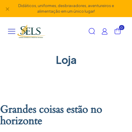
Didáticos, uniformes, desbravadores, aventureiros e
✕
alimentação em um único lugar!
0
Loja
Grandes coisas estão no
horizonte