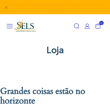
Siga nosso Instagram
@lojaselsjiparana
e fique por dentro das
✕
novidades.
0
Loja
Grandes coisas estão no
horizonte