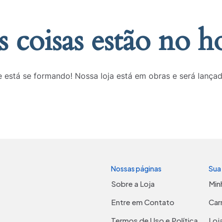
 coisas estão no h
 está se formando! Nossa loja está em obras e será lança
Nossas páginas
Sua
Sobre a Loja
Min
Entre em Contato
Car
Termos de Uso e Política
Loj