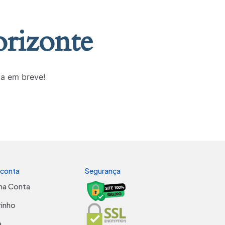
orizonte
da em breve!
 conta
Segurança
ha Conta
rinho
a