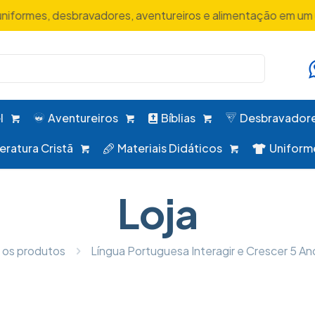
uniformes, desbravadores, aventureiros e alimentação em um 
l
Aventureiros
Bíblias
Desbravador
teratura Cristã
Materiais Didáticos
Uniform
Loja
 os produtos
Língua Portuguesa Interagir e Crescer 5 An