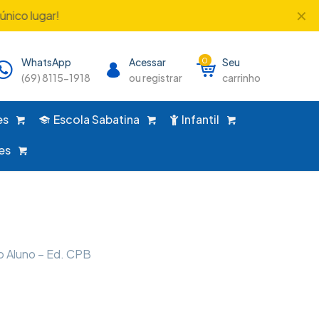
✕
único lugar!
WhatsApp
Acessar
0
Seu
(69) 8115-1918
ou registrar
carrinho
es
Escola Sabatina
Infantil
es
o Aluno – Ed. CPB