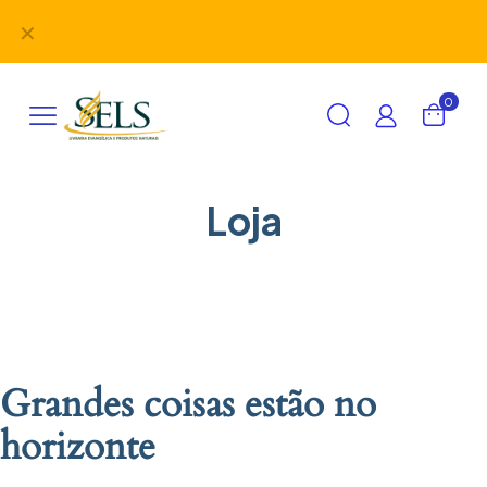
Didáticos, uniformes, desbravadores, aventureiros e
✕
alimentação em um único lugar!
0
Loja
Grandes coisas estão no
horizonte