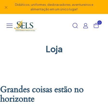
Didáticos, uniformes, desbravadores, aventureiros e
✕
alimentação em um único lugar!
0
Loja
Grandes coisas estão no
horizonte