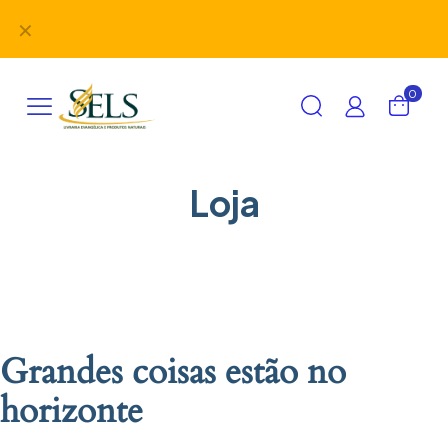
Didáticos, uniformes, desbravadores, aventureiros e
✕
alimentação em um único lugar!
0
Loja
Grandes coisas estão no
horizonte