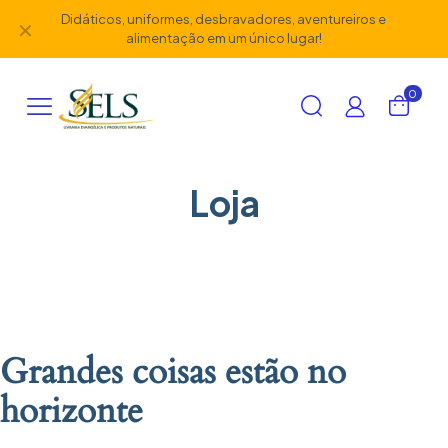
Didáticos, uniformes, desbravadores, aventureiros e
✕
alimentação em um único lugar!
0
Loja
Grandes coisas estão no
horizonte