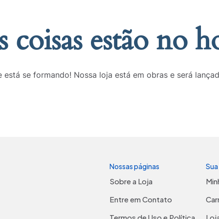
 coisas estão no h
 está se formando! Nossa loja está em obras e será lança
Nossas páginas
Sua
Sobre a Loja
Min
Entre em Contato
Car
Termos de Uso e Política
Loj