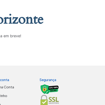
orizonte
da em breve!
 conta
Segurança
ha Conta
rinho
a