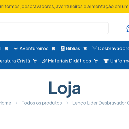
uniformes, desbravadores, aventureiros e alimentação em um 
l
Aventureiros
Bíblias
Desbravador
teratura Cristã
Materiais Didáticos
Uniform
Loja
Home
Todos os produtos
Lenço Líder Desbravador 