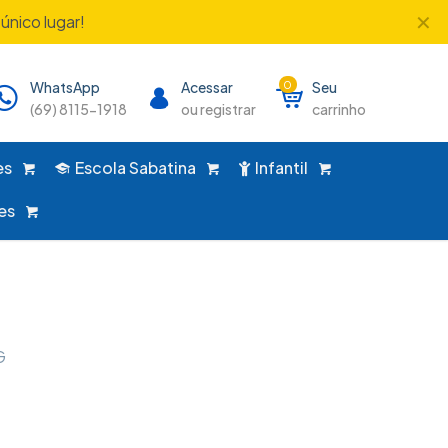
✕
único lugar!
WhatsApp
Acessar
0
Seu
(69) 8115-1918
ou registrar
carrinho
es
Escola Sabatina
Infantil
es
G