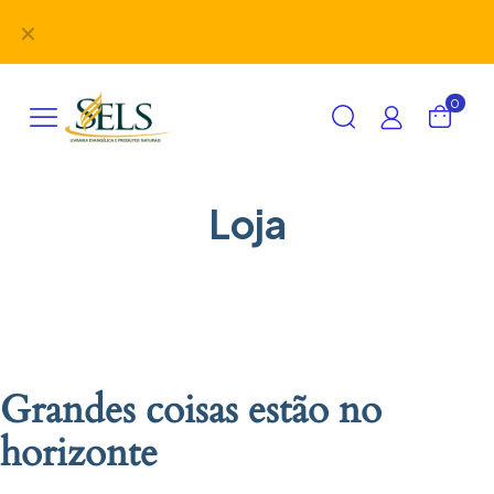
Didáticos, uniformes, desbravadores, aventureiros e
✕
alimentação em um único lugar!
0
Loja
Grandes coisas estão no
horizonte